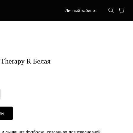
Личный кабинет
Therapy R Белая
ти
я и дышащая футболка, созданная для ежедневной