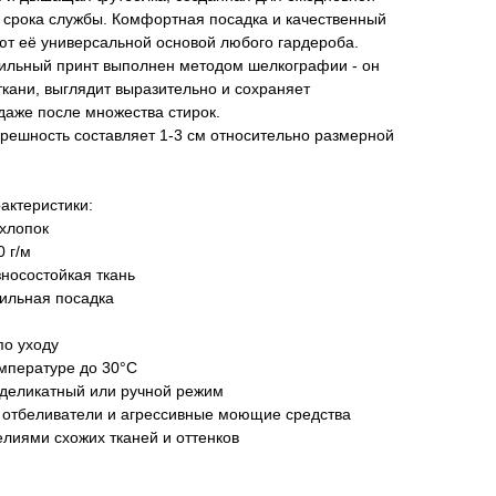
о срока службы. Комфортная посадка и качественный
т её универсальной основой любого гардероба.
ильный принт выполнен методом шелкографии - он
кани, выглядит выразительно и сохраняет
аже после множества стирок.
решность составляет 1-3 см относительно размерной
актеристики:
 хлопок
0 г/м
носостойкая ткань
тильная посадка
по уходу
емпературе до 30°C
 деликатный или ручной режим
 отбеливатели и агрессивные моющие средства
делиями схожих тканей и оттенков