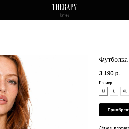
Футболка 
3 190
р.
Размер
M
L
XL
Приобрес
Лёгкая, плотна