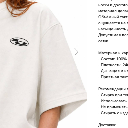
носки и долгог
материал делаю
Объёмный такт
ощущается на т
насыщенность д
Допустимая пог
сетки.
Материал и хар
· Состав: 100%
· Плотность: 24
· Дышащая и из
· Приятная так
Рекомендации 
· Стирка при т
· Использовать
· Не применять
· Стирать с из
Доставка: